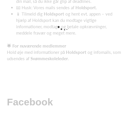
din mail, så du ikke går glip af deadlines.
📧 Husk: Vores mails sendes af
Holdsport
.
📱 Tilmeld dig
Holdsport
og hent evt. appen – ved
hjælp af Holdsport kan du modtage vigtige
informationer, modtage og betale opkrævninger,
meddele fravær og meget mere.
🌟
For nuværende medlemmer
Hold øje med informationer på
Holdsport
og infomails, som
udsendes af
Svømmeskoleleder
.
Facebook