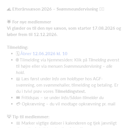
🌊
Efterårssæson 2026 – Svømmeundervisning
🏊‍♂️
🌟
For nye medlemmer
Vi glæder os til den nye sæson, som starter 17.08.2026 og
løber frem til 12.12.2026.
Tilmelding:
🗓️
Åbner
12.06.2026 kl. 10
🌐 Tilmelding via hjemmesiden: Klik på
Tilmelding
øverst
til højre eller via menuen
Svømmeundervisning – alle
hold
.
📖 Læs først under
Info om holdtyper
hos AGF-
svømning, om svømmehaller, tilmelding og betaling. Er
du i tvivl prøv vores
Tilmeldingstest.
🎟️ Fritidspas – se under
Info/Sådan tilmelder du
💳 Opkrævning – du vil modtage opkrævning pr. mail
💡
Tip til medlemmer:
📅 Marker vigtige datoer i kalenderen og tjek jævnligt