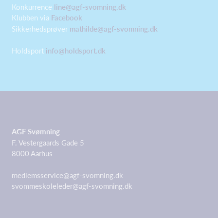
Konkurrence
line@agf-svomning.dk
Klubben via
Facebook
Sikkerhedsprøver
mathilde@agf-svomning.dk
Holdsport
info@holdsport.dk
AGF Svømning
F. Vestergaards Gade 5
8000 Aarhus
medlemsservice@agf-svomning.dk
svommeskoleleder@agf-svomning.dk