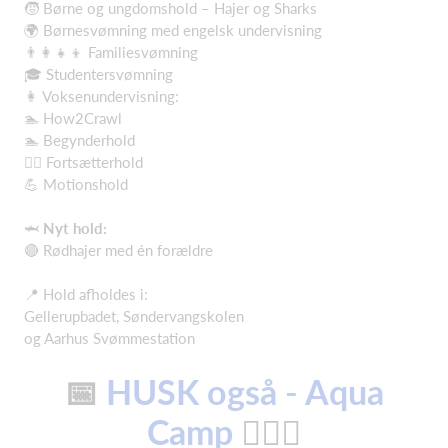
🧒 Børne og ungdomshold – Hajer og Sharks
🌍 Børnesvømning med engelsk undervisning
👨‍👩‍👧‍👦 Familiesvømning
🎓 Studentersvømning
👩 Voksenundervisning:
🏊 How2Crawl
🏊 Begynderhold
🏊‍♂️ Fortsætterhold
💪 Motionshold
🦈
Nyt hold:
🔴 Rødhajer med én forældre
📍 Hold afholdes i:
Gellerupbadet, Søndervangskolen
og Aarhus Svømmestation
📅
HUSK også -
Aqua
Camp
🏊‍♂️💦