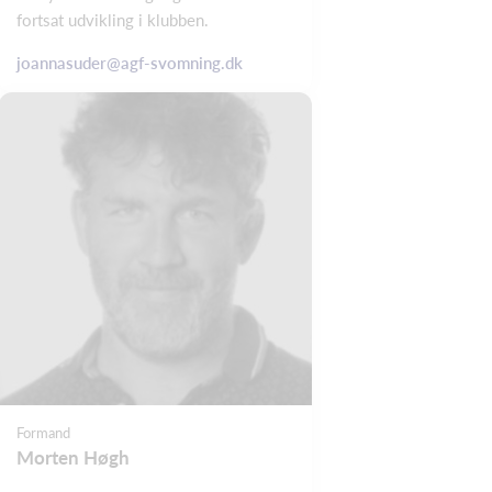
fortsat udvikling i klubben.
joannasuder@agf-svomning.dk
Formand
Morten Høgh