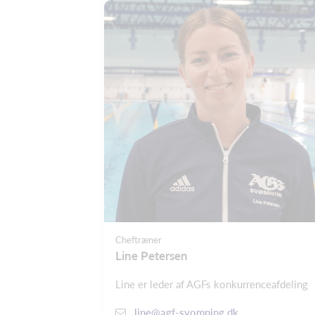
Cheftræner
Line Petersen
Line er leder af AGFs konkurrenceafdeling
line@agf-svomning.dk