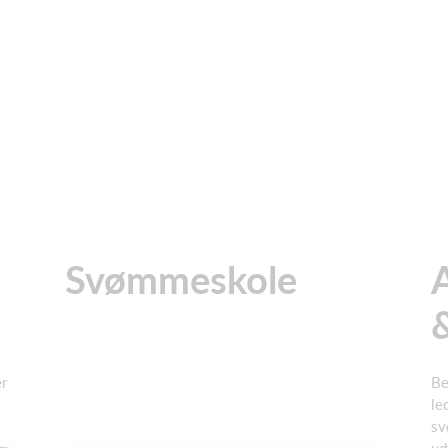
Svømmeskole
er
Be
le
sv