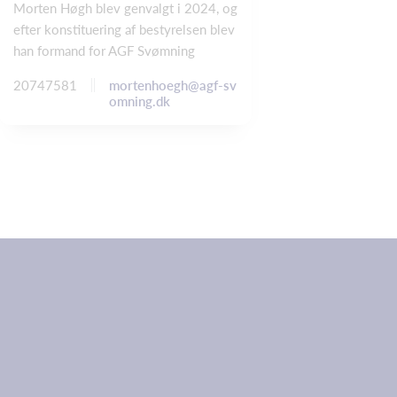
Morten Høgh blev genvalgt i 2024, og
efter konstituering af bestyrelsen blev
han formand for AGF Svømning
mortenhoegh@agf-sv
20747581
omning.dk