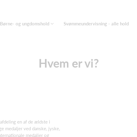
Børne- og ungdomshold
Svømmeundervisning - alle hold
Hvem er vi?
fdeling en af de ældste i
ige medaljer ved danske, jyske,
ternationale medaljer og