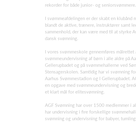
rekorder for både junior- og seniorsvømmere
I svømmeafdelingen er der skabt en klubånd 
blandt de aktive, trænere, instruktører samt le
sammenhold, der kan være med til at styrke 
dansk svømning.
I vores svømmeskole gennemføres målrettet 
svømmeundervisning af børn i alle aldre på A
Gellerupbadet og på svømmehallerne ved Sø
Stensagerskolen. Samtidig har vi svømning for
Aarhus Svømmestadion og I Gellerupbadet. AG
en opgave med svømmeundervisning og bredde
et klart mål for elitesvømning.
AGF Svømning har over 1500 medlemmer i alle 
har undervisning i fire forskellige svømmehall
svømning og undervisning for babyer, tumling