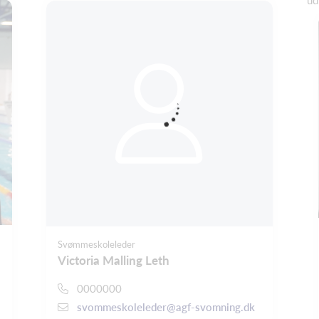
ud
Svømmeskoleleder
Victoria Malling Leth
0000000
svommeskoleleder@agf-svomning.dk