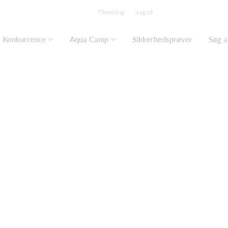
Tilmelding
Log på
Konkurrence
Aqua Camp
Sikkerhedsprøver
Søg a