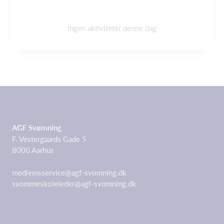
Ingen aktiviteter denne dag
AGF Svømning
F. Vestergaards Gade 5
8000 Aarhus
medlemsservice@agf-svomning.dk
svommeskoleleder@agf-svomning.dk