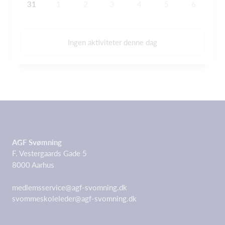
31
1
2
3
4
5
6
Ingen aktiviteter denne dag
AGF Svømning
F. Vestergaards Gade 5
8000 Aarhus
medlemsservice@agf-svomning.dk
svommeskoleleder@agf-svomning.dk