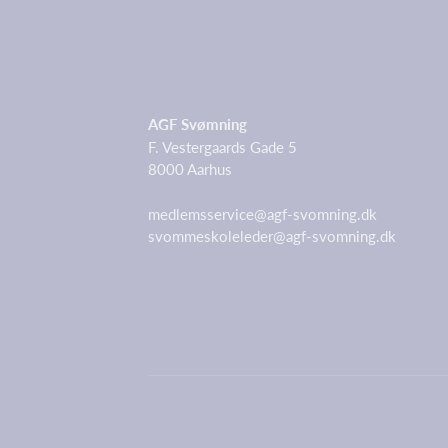
AGF Svømning
F. Vestergaards Gade 5
8000 Aarhus
medlemsservice@agf-svomning.dk
svommeskoleleder@agf-svomning.dk