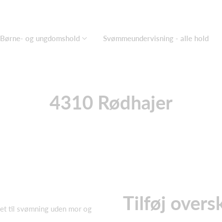
Børne- og ungdomshold
Svømmeundervisning - alle hold
4310 Rødhajer
Tilføj oversk
rtet til svømning uden mor og