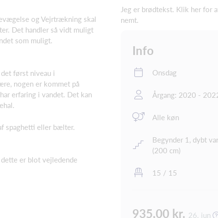
Jeg er brødtekst. Klik her for a
evægelse og Vejrtrækning skal
nemt.
er. Det handler så vidt muligt
andet som muligt.
Info
Onsdag
det først niveau i
ære, nogen er kommet på
 har erfaring i vandet. Det kan
Årgang: 2020 - 202
ehal.
Alle køn
 spaghetti eller bælter.
Begynder 1, dybt va
(200 cm)
dette er blot vejledende
15 / 15
935,00 kr.
26. jun