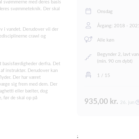
kal svømmerne med deres basis
 deres svømmeteknik. Der skal
Onsdag
Årgang: 2018 - 202
lv i vandet. Derudover vil der
edisciplinerne crawl og
Alle køn
Begynder 2, lavt va
(min. 90 cm dybt)
t basisfærdigheder derfra. Det
 af instruktør. Derudover kan
1 / 15
flyder. Der har været
bevæge sig frem med dem. Der
ghetti eller bælter, dog
 før de skal op på
935,00 kr.
26. jun