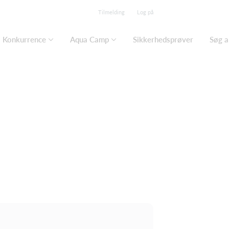
Tilmelding
Log på
Konkurrence
Aqua Camp
Sikkerhedsprøver
Søg a