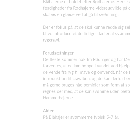
Blåhajerne er holdet efter Rødhajerne. Her s
færdigheder fra Rødhajerne videreudvikle på
skabes en glæde ved at gå til svømning.
Der er fokus på, at de skal kunne redde sig se
blive introduceret de tidlige stadier af svømm
rygcrawl.
Forudsætninger
De fleste kommer nok fra Rødhajer og har fåe
forventes, at de kan hoppe i vandet ved hjælp
de vende fra ryg til mave og omvendt, når de 
introduktion til crawlben, og de kan derfor 
må gerne bruges hjælpemidler som form af spa
regnes der med, at de kan svømme uden bælte,
Hammerhajerne.
Alder
På Blåhajer er svømmerne typisk 5-7 år.