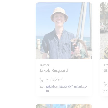
Træner
Tr
Jakob Riisgaard
St
23822355
jakob.riisgaard@gmail.co
m