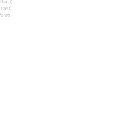
først)
først)
ørst)