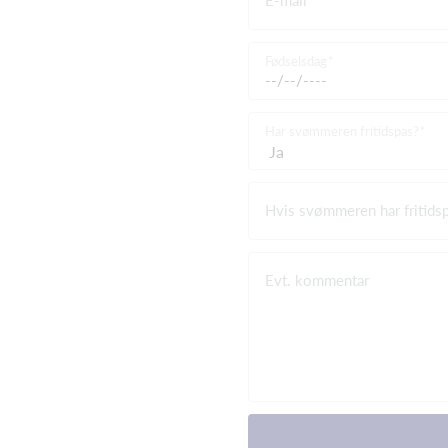
Fødselsdag
Har svømmeren fritidspas?
Hvis svømmeren har fritids
Evt. kommentar