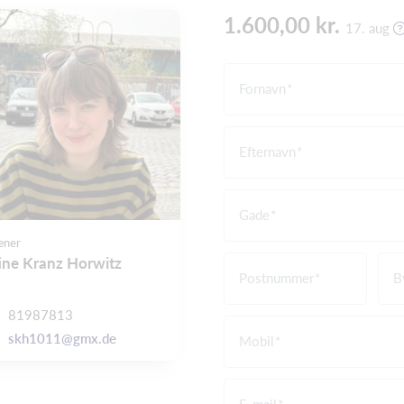
1.600,00 kr.
17. aug
Fornavn
Efternavn
Gade
æner
ine Kranz Horwitz
Postnummer
B
81987813
skh1011@gmx.de
Mobil
E-mail