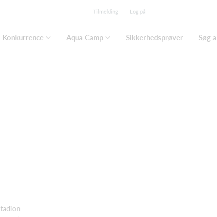
Tilmelding
Log på
Konkurrence
Aqua Camp
Sikkerhedsprøver
Søg a
tadion