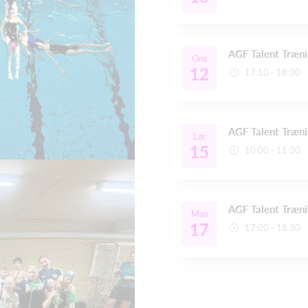
AGF Talent Træn
Ons
12
17:10 - 18:30
AGF Talent Træn
Lør
15
10:00 - 11:30
AGF Talent Træn
Man
17
17:00 - 18:30